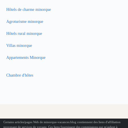
Hôtels de charme minorque
Agroturisme minorque
Hôtels rural minorque
Villas minorque
Appartements Minorque
Chambre d'hôtes
Certains articles/pages Web de minorque-vacances.blog contiennent des liens d'affiliation
provenant de services de voyage. Ces liens fournissent des commissions qui m'aident à