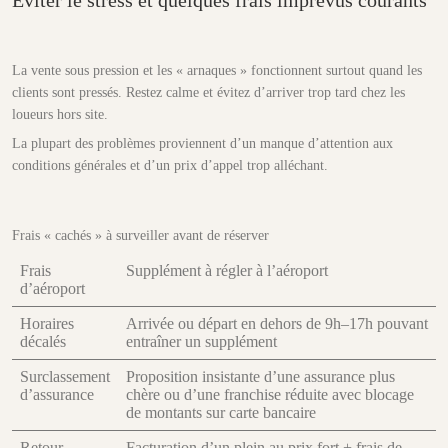
Éviter le stress et quelques frais imprévus courants
La vente sous pression et les « arnaques » fonctionnent surtout quand les
clients sont pressés. Restez calme et évitez d’arriver trop tard chez les
loueurs hors site.
La plupart des problèmes proviennent d’un manque d’attention aux
conditions générales et d’un prix d’appel trop alléchant.
Frais « cachés » à surveiller avant de réserver
Frais
Supplément à régler à l’aéroport
d’aéroport
Horaires
Arrivée ou départ en dehors de 9h–17h pouvant
décalés
entraîner un supplément
Surclassement
Proposition insistante d’une assurance plus
d’assurance
chère ou d’une franchise réduite avec blocage
de montants sur carte bancaire
Retour
Facturation d’un plein au prix fort + frais de