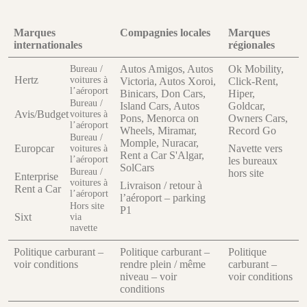
Marques
Compagnies locales
Marques
internationales
régionales
Autos Amigos, Autos
Ok Mobility,
Bureau /
Hertz
voitures à
Victoria, Autos Xoroi,
Click-Rent,
l’aéroport
Binicars, Don Cars,
Hiper,
Bureau /
Island Cars, Autos
Goldcar,
Avis/Budget
voitures à
Pons, Menorca on
Owners Cars,
l’aéroport
Wheels, Miramar,
Record Go
Bureau /
Momple, Nuracar,
Europcar
Navette vers
voitures à
Rent a Car S'Algar,
l’aéroport
les bureaux
SolCars
Bureau /
hors site
Enterprise
voitures à
Livraison / retour à
Rent a Car
l’aéroport
l’aéroport – parking
Hors site
P1
Sixt
via
navette
Politique carburant –
Politique carburant –
Politique
voir conditions
rendre plein / même
carburant –
niveau – voir
voir conditions
conditions