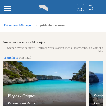
Découvrez Minorque
guide de vacances
Guide des vacances à Minorque
Sachez avant de partir - trouvez votre station idéale, les vacances à voir et à
faire
Transferts
plus facil
Plages / Criques
Station
Recommandations
Famille