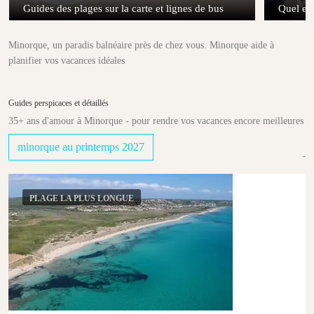
Guides des plages sur la carte et lignes de bus
Quel est
Minorque, un paradis balnéaire près de chez vous. Minorque aide à
planifier vos vacances idéales
Guides perspicaces et détaillés
35+ ans d'amour à Minorque - pour rendre vos vacances encore meilleures
minorque au printemps 2027
PLAGE LA PLUS LONGUE