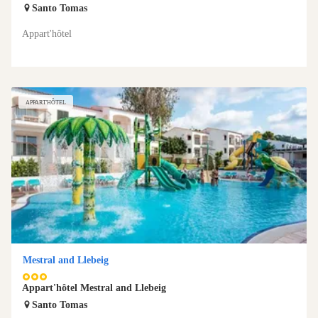
Santo Tomas
Appart'hôtel
APPART'HÔTEL
Mestral and Llebeig
album
album
album
Appart'hôtel Mestral and Llebeig
Santo Tomas