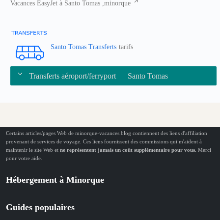
Vacances EasyJet à Santo Tomas ,minorque
Santo Tomas Transferts
tarifs
Transferts aéroport/ferryport
Santo Tomas
Certains articles/pages Web de minorque-vacances.blog contiennent des liens d'affiliation
provenant de services de voyage. Ces liens fournissent des commissions qui m'aident à
maintenir le site Web et
ne représentent jamais un coût supplémentaire pour vous.
Merci
pour votre aide.
Hébergement à Minorque
Guides populaires