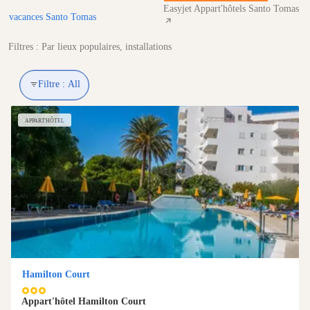
Easyjet Appart'hôtels Santo Tomas
vacances Santo Tomas
Filtres : Par lieux populaires, installations
Filtre :
All
APPART'HÔTEL
Hamilton Court
album
album
album
Appart'hôtel Hamilton Court